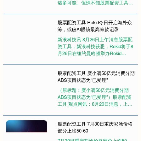
诸多可能。但殊不知股票配资工具，
这样的方式往往就是错误的。 当然
了，这也一如有些人，他们在当下
股票配资工具 Rokid今日开启海外众
或....
筹，或破AI眼镜最高筹款记录
新浪科技讯 8月26日上午消息股票配
资工具，新浪科技获悉，Rokid将于8
月26日在纽约曼哈顿举办Rokid
Glasses海外发布会，发布会当天也
将开启Rok....
股票配资工具 度小满50亿元消费分期
ABS项目状态为“已受理”
（原标题：度小满50亿元消费分期
ABS项目状态为“已受理”）股票配资
工具 观点网讯：8月20日消息，上海
证券交易所披露，国联-度小满消费分
期8号1-20期资产支....
股票配资工具 7月30日重庆彩涂价格
部分上涨50-60
7月30日重庆彩涂价格部分上涨50-