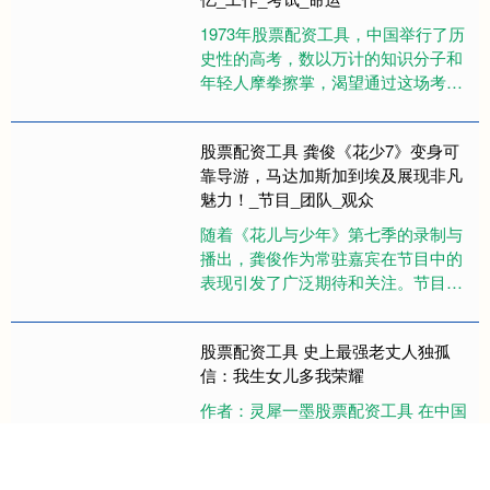
1973年股票配资工具，中国举行了历
史性的高考，数以万计的知识分子和
年轻人摩拳擦掌，渴望通过这场考试
改变自己的命运，去寻找属于自己的
未来。然而，命运的转折点却并....
股票配资工具 龚俊《花少7》变身可
靠导游，马达加斯加到埃及展现非凡
魅力！_节目_团队_观众
随着《花儿与少年》第七季的录制与
播出，龚俊作为常驻嘉宾在节目中的
表现引发了广泛期待和关注。节目自
2025年6月在非洲马达加斯加和埃及
等地开录以来，龚俊不仅以可靠....
股票配资工具 史上最强老丈人独孤
信：我生女儿多我荣耀
作者：灵犀一墨股票配资工具 在中国
上下五千年的文明发展中，自从人类
进入父系氏族以后，自古便奉行着男
尊女卑的封建理念，在2000多年的封