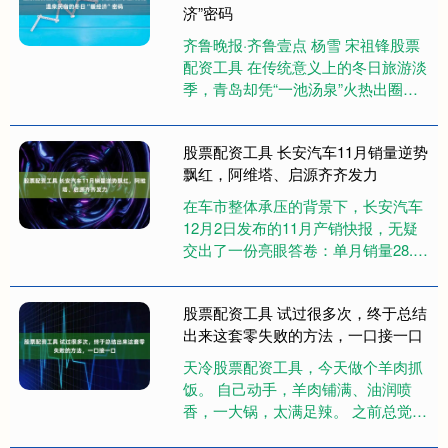
济”密码
齐鲁晚报·齐鲁壹点 杨雪 宋祖锋股票
配资工具 在传统意义上的冬日旅游淡
季，青岛却凭“一池汤泉”火热出圈。
依托山海资源与独具特色的温泉酒
店、热汤民宿，青岛正不断激....
股票配资工具 长安汽车11月销量逆势
飘红，阿维塔、启源齐齐发力
在车市整体承压的背景下，长安汽车
12月2日发布的11月产销快报，无疑
交出了一份亮眼答卷：单月销量28.3
万辆，同比微增2.3%；1-11月累计销
量达265.7万....
股票配资工具 试过很多次，终于总结
出来这套零失败的方法，一口接一口
天冷股票配资工具，今天做个羊肉抓
饭。 自己动手，羊肉铺满、油润喷
香，一大锅，太满足辣。 之前总觉得
抓饭难做，怕米夹生、怕羊肉膻。但