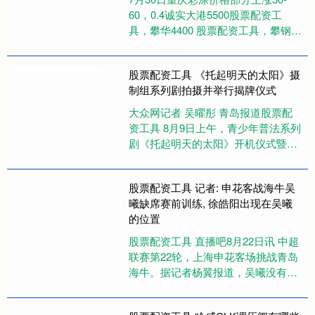
60，0.4诚实大港5500股票配资工
具，攀华4400 股票配资工具，攀钢
5730。（元/吨）....
股票配资工具 《托起明天的太阳》摄
制组系列剧拍摄并举行揭牌仪式
大众网记者 吴曜彤 青岛报道股票配
资工具 8月9日上午，青少年普法系列
剧《托起明天的太阳》开机仪式暨红
帆影视“人才选拔”“拍摄基地”揭牌仪式
在青岛市城阳区功夫博....
股票配资工具 记者: 申花客战海牛吴
曦缺席赛前训练, 徐皓阳出现在吴曦
的位置
股票配资工具 直播吧8月22日讯 中超
联赛第22轮，上海申花客场挑战青岛
海牛。据记者杨翼报道，吴曦没有出
现在赛前训练中。 杨翼在个人微博中
写道：吴曦没有出现在青....