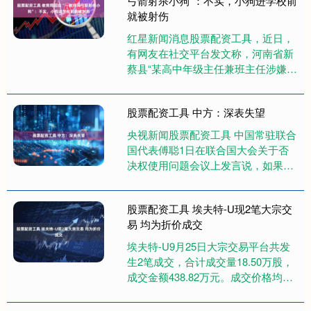
弓箭射杀小狗”：不实，小狗进学校前
就被射伤
红星新闻消息股票配资工具，近日，
有网友在社交平台发文称，河南省新
蔡县“某高中年级主任兼班主任涉嫌虐
待小动物”。 \n \n 宠物店发布的视频
截图 \n 10月2....
股票配资工具 中方：深表失望
央视新闻股票配资工具 中国常驻联合
国代表傅聪1日在联合国大会关于否
决权使用问题会议上发言说，如果不
是美国一再滥用否决权，安理会对加
沙危机的应对不会如此不尽人意。....
股票配资工具 埃夫特-U现2笔大宗交
易 均为折价成交
埃夫特-U9月25日大宗交易平台共发
生2笔成交，合计成交量18.50万股，
成交金额438.82万元。成交价格均为
23.72元，相对今日收盘价折价
8.59%。从参....