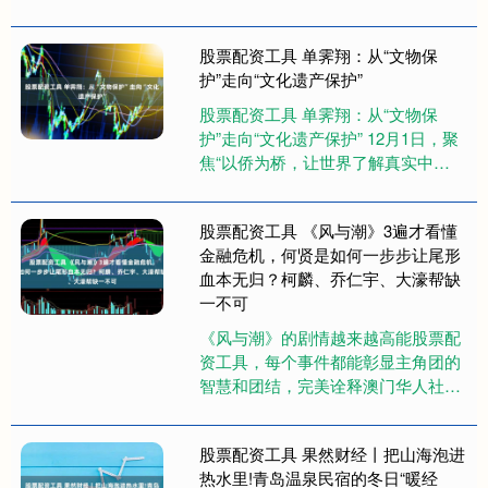
限公司 60.00 山东滨州(六街）鲁北蔬
菜批发市场....
股票配资工具 单霁翔：从“文物保
护”走向“文化遗产保护”
股票配资工具 单霁翔：从“文物保
护”走向“文化遗产保护” 12月1日，聚
焦“以侨为桥，让世界了解真实中
国”议题，2025年“读懂中国”国际会议
（广州）专题论坛十....
股票配资工具 《风与潮》3遍才看懂
金融危机，何贤是如何一步步让尾形
血本无归？柯麟、乔仁宇、大濠帮缺
一不可
《风与潮》的剧情越来越高能股票配
资工具，每个事件都能彰显主角团的
智慧和团结，完美诠释澳门华人社团
在“风潮时期”的救亡图存。 在看剧的
时候想必大家跟小七一样，粮食....
股票配资工具 果然财经丨把山海泡进
热水里!青岛温泉民宿的冬日“暖经