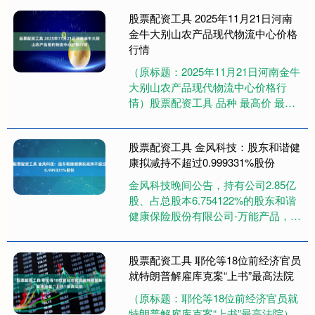
经过我好多次的实践，终于把这个....
股票配资工具 2025年11月21日河南
金牛大别山农产品现代物流中心价格
行情
（原标题：2025年11月21日河南金牛
大别山农产品现代物流中心价格行
情）股票配资工具 品种 最高价 最低
价 大宗价 大白菜 4.00 0.50 2.60 小
白....
股票配资工具 金风科技：股东和谐健
康拟减持不超过0.999331%股份
金风科技晚间公告，持有公司2.85亿
股、占总股本6.754122%的股东和谐
健康保险股份有限公司-万能产品，计
划自本公告披露之日起15个交易日后
的3个月内（20....
股票配资工具 耶伦等18位前经济官员
就特朗普解雇库克案“上书”最高法院
（原标题：耶伦等18位前经济官员就
特朗普解雇库克案“上书”最高法院）