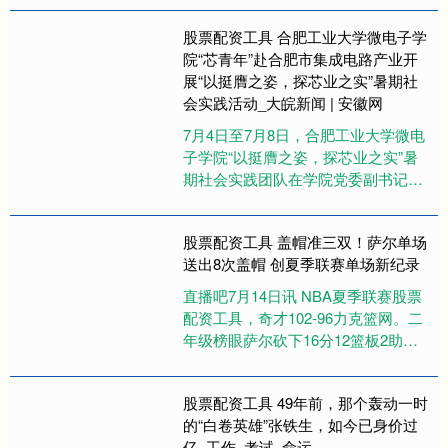
部副部长、市人才局局长潘晓岗....
股票配资工具 合肥工业大学微电子学
院“芯青年”赴合肥市集成电路产业开
展“以挺膺之姿，探芯业之实”暑期社
会实践活动_大皖新闻 | 安徽网
7月4日至7月8日，合肥工业大学微电
子学院“以挺膺之姿，探芯业之实”暑
期社会实践团队在学院党委副书记张
发宇、团委书记朱文拿老师的带领下
股票配资工具，赴合肥市集成....
股票配资工具 盖帽准三双！萨尔单场
送出8次盖帽 创夏季联赛单场新纪录
直播吧7月14日讯 NBA夏季联赛股票
配资工具，奇才102-96力克篮网。二
年级榜眼萨尔砍下16分12篮板2助攻8
盖帽。 萨尔也打破了夏季联赛单场盖
帽数纪录，此....
股票配资工具 49年前，那个轰动一时
的“白卷英雄”张铁生，如今已身价过
亿_工作_考试_命运