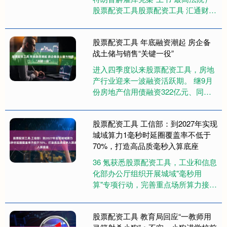
股票配资工具股票配资工具 汇通财经
APP讯——周四（9月25日），一群
由18名曾在两党总统手....
股票配资工具 年底融资潮起 房企备
战土储与销售“关键一役”
进入四季度以来股票配资工具，房地
产行业迎来一波融资活跃期。 继9月
份房地产信用债融资322亿元、同比
增长近九成之后，进入10月份，在土
地市场优质地块供应增加的背....
股票配资工具 工信部：到2027年实现
城域算力1毫秒时延圈覆盖率不低于
70%，打造高品质毫秒入算底座
36 氪获悉股票配资工具，工业和信息
化部办公厅组织开展城域"毫秒用
算"专项行动，完善重点场所算力接入
网络布局，推动光网络设备向综合接
入点和产业园区等用户侧部署，....
股票配资工具 教育局回应“一教师用