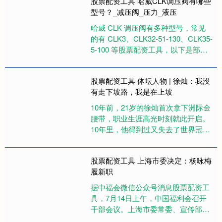
股票配资工具 哈威CLK调压阀有哪些
型号？_减压阀_压力_液压
哈威 CLK 调压阀有多种型号，常见
的有 CLK3、CLK32-51-130、CLK35-
5-100 等股票配资工具，以下是部分
型号介绍： CLK3：属于螺纹插....
股票配资工具 体坛人物 | 徐灿：我没
有走下坡路，我是在上坡
10年前，21岁的徐灿首次拿下洲际金
腰带，职业生涯高光时刻就此开启。
10年里，他得到过又失去了世界冠军
头衔，越过巅峰，也走出了低谷。我
想说股票配资工具，我没有走....
股票配资工具 上海市委决定：杨咏梅
履新职
据中福会微信公众号消息股票配资工
具，7月14日上午，中国福利会召开
干部会议。上海市委常委、宣传部部
长赵嘉鸣出席并讲话。 上海市委组织